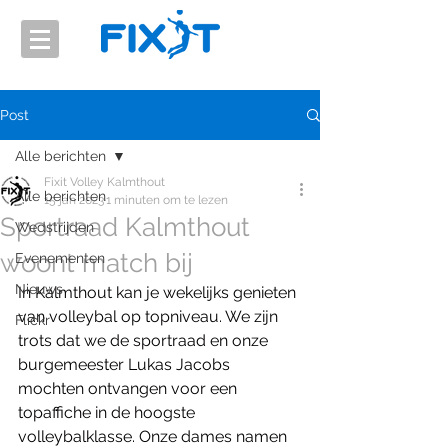
Post
Alle berichten
Fixit Volley Kalmthout
Alle berichten
15 jan 2023
1 minuten om te lezen
Sportraad Kalmthout
Wedstrijden
woont match bij
Evenementen
Nieuws
In Kalmthout kan je wekelijks genieten 
van volleybal op topniveau. We zijn 
Flickr
trots dat we de sportraad en onze 
burgemeester Lukas Jacobs 
mochten ontvangen voor een 
topaffiche in de hoogste 
volleybalklasse. Onze dames namen 