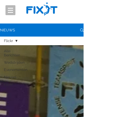
NIEUWS
Flickr
Alle
berichten
Wedstrijden
Evenementen
Nieuws
Flickr