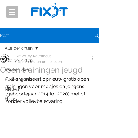
Post
Alle berichten
Fixit Volley Kalmthout
Alle berichten
22 apr
1 minuten om te lezen
Open trainingen jeugd
Wedstrijden
Fixit organiseert opnieuw gratis open 
Evenementen
trainingen voor meisjes en jongens 
Nieuws
(geboortejaar 2014 tot 2020) met of 
Flickr
zonder volleybalervaring.