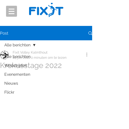
Post
Alle berichten
Fixit Volley Kalmthout
Alle berichten
24 jan 2022
0 minuten om te lezen
Krokusstage 2022
Wedstrijden
Evenementen
Nieuws
Flickr