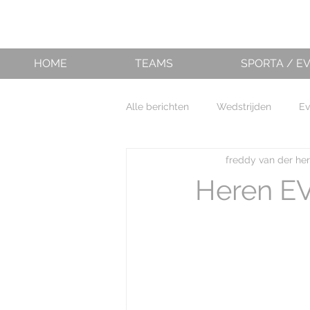
HOME
TEAMS
SPORTA / E
Alle berichten
Wedstrijden
E
freddy van der he
Heren EV