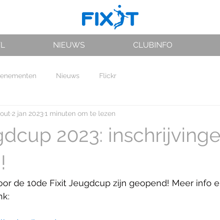
VL
NIEUWS
CLUBINFO
venementen
Nieuws
Flickr
hout
2 jan 2023
1 minuten om te lezen
gdcup 2023: inschrijving
!
oor de 10de Fixit Jeugdcup zijn geopend! Meer info e
nk: