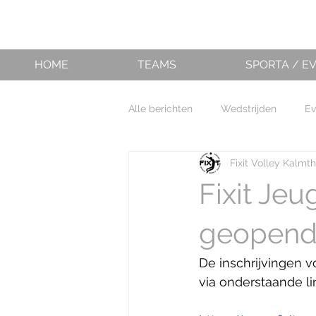
HOME
TEAMS
SPORTA / E
Alle berichten
Wedstrijden
E
Fixit Volley Kalmt
Fixit Jeu
geopend
De inschrijvingen v
via onderstaande li