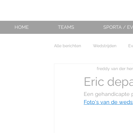
HOME
TEAMS
SPORTA / E
Alle berichten
Wedstrijden
E
freddy van der he
Eric dep
Een gehandicapte pl
Foto's van de wedstr