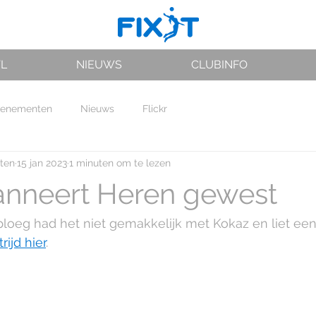
VL
NIEUWS
CLUBINFO
venementen
Nieuws
Flickr
rten
15 jan 2023
1 minuten om te lezen
anneert Heren gewest
oeg had het niet gemakkelijk met Kokaz en liet een 
ijd hier
.