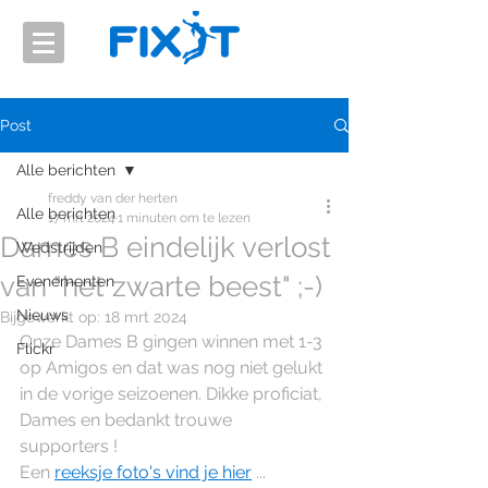
Post
Alle berichten
freddy van der herten
Alle berichten
17 mrt 2024
1 minuten om te lezen
Dames B eindelijk verlost
Wedstrijden
van "het zwarte beest" ;-)
Evenementen
Nieuws
Bijgewerkt op:
18 mrt 2024
Onze Dames B gingen winnen met 1-3 
Flickr
op Amigos en dat was nog niet gelukt 
in de vorige seizoenen. Dikke proficiat, 
Dames en bedankt trouwe 
supporters !
Een 
reeksje foto's vind je hier
 ...