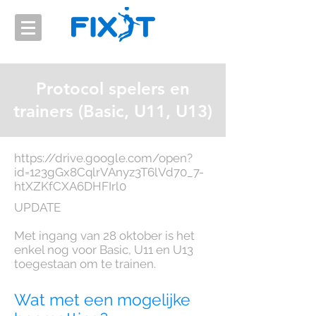
Protocol spelers en
trainers (Basic, U11, U13)
https://drive.google.com/open?
id=123gGx8CqlrVAnyz3T6lVd70_7-
htXZKfCXA6DHFIrl0
UPDATE
Met ingang van 28 oktober is het
enkel nog voor Basic, U11 en U13
toegestaan om te trainen.
Wat met een mogelijke